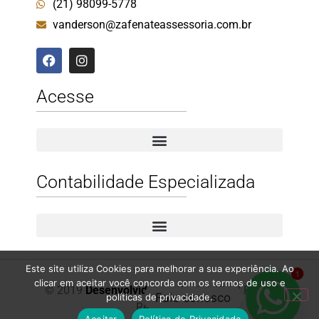
(21) 98099-5778
vanderson@zafenateassessoria.com.br
Acesse
Contabilidade Especializada
Contabilidade Especializada para Prestadores de Serviços
Contabilidade Especializada para E-commerce
Este site utiliza Cookies para melhorar a sua experiência. Ao
1
clicar em aceitar você concorda com os termos de uso e
© 2019
Desenvolvido por Contabilit
All Rights
Fale conosco
políticas de privacidade.
Reserved.
Aceitar
Política de Privacidade