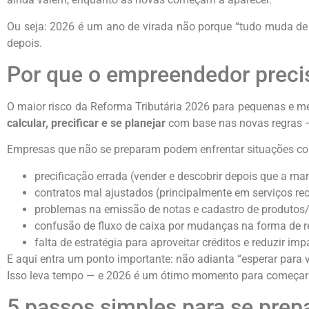
Ou seja: 2026 é um ano de virada não porque “tudo muda d
depois.
Por que o empreendedor precis
O maior risco da Reforma Tributária 2026 para pequenas e m
calcular, precificar e se planejar
com base nas novas regras —
Empresas que não se preparam podem enfrentar situações c
precificação errada (vender e descobrir depois que a m
contratos mal ajustados (principalmente em serviços rec
problemas na emissão de notas e cadastro de produtos/
confusão de fluxo de caixa por mudanças na forma de r
falta de estratégia para aproveitar créditos e reduzir impa
E aqui entra um ponto importante: não adianta “esperar para v
Isso leva tempo — e 2026 é um ótimo momento para começar d
5 passos simples para se prepa