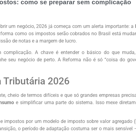
mpostos: como se preparar sem complicação
brir um negócio, 2026 já começa com um alerta importante: a
 forma como os impostos serão cobrados no Brasil está mudan
missão de notas e a margem de lucro.
complicação. A chave é entender o básico do que muda, re
he seu negócio de perto. A Reforma não é só “coisa do gove
 Tributária 2026
te, cheio de termos difíceis e que só grandes empresas preci
onsumo
e simplificar uma parte do sistema. Isso mexe diret
e impostos por um modelo de imposto sobre valor agregado (I
ransição, o período de adaptação costuma ser o mais sensível