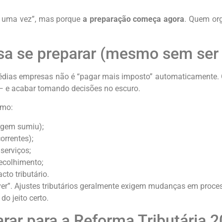
e uma vez”, mas porque
a preparação começa agora
. Quem org
a se preparar (mesmo sem ser 
édias empresas não é “pagar mais imposto” automaticamente. O
 e acabar tomando decisões no escuro.
omo:
argem sumiu);
orrentes);
serviços;
ecolhimento;
cto tributário.
er”. Ajustes tributários geralmente exigem mudanças em process
o jeito certo.
rar para a Reforma Tributária 