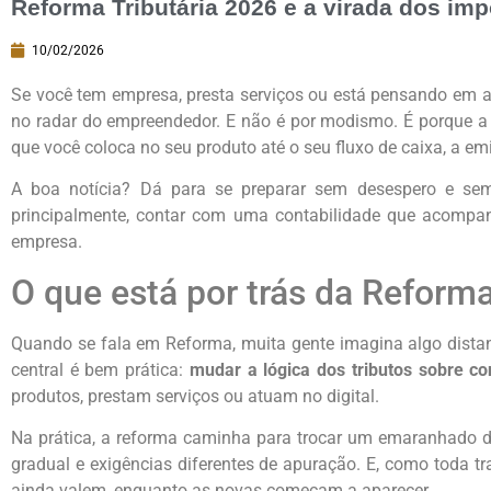
Reforma Tributária 2026 e a virada dos i
10/02/2026
Se você tem empresa, presta serviços ou está pensando em a
no radar do empreendedor. E não é por modismo. É porque a
que você coloca no seu produto até o seu fluxo de caixa, a e
A boa notícia? Dá para se preparar sem desespero e sem 
principalmente, contar com uma contabilidade que acompan
empresa.
O que está por trás da Reforma
Quando se fala em Reforma, muita gente imagina algo distan
central é bem prática:
mudar a lógica dos tributos sobre c
produtos, prestam serviços ou atuam no digital.
Na prática, a reforma caminha para trocar um emaranhado d
gradual e exigências diferentes de apuração. E, como toda t
ainda valem, enquanto as novas começam a aparecer.