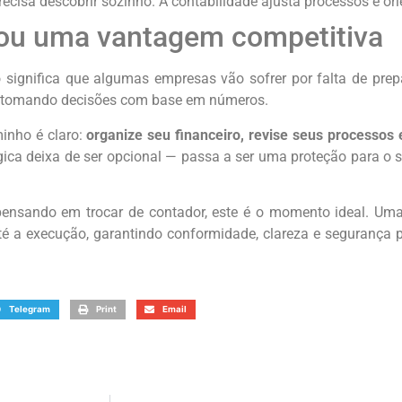
isa descobrir sozinho. A contabilidade ajusta processos e ori
ou uma vantagem competitiva
 significa que algumas empresas vão sofrer por falta de prep
 e tomando decisões com base em números.
inho é claro:
organize seu financeiro, revise seus processos
égica deixa de ser opcional — passa a ser uma proteção para o
pensando em trocar de contador, este é o momento ideal. Uma
té a execução, garantindo conformidade, clareza e segurança 
Telegram
Print
Email