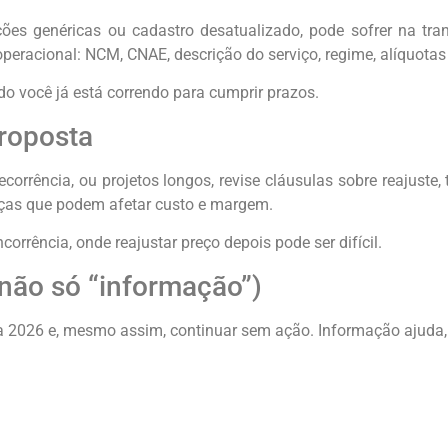
ções genéricas ou cadastro desatualizado, pode sofrer na tra
peracional: NCM, CNAE, descrição do serviço, regime, alíquotas
o você já está correndo para cumprir prazos.
proposta
corrência, ou projetos longos, revise cláusulas sobre reajuste, 
anças que podem afetar custo e margem.
orrência, onde reajustar preço depois pode ser difícil.
 não só “informação”)
a 2026 e, mesmo assim, continuar sem ação. Informação ajuda,