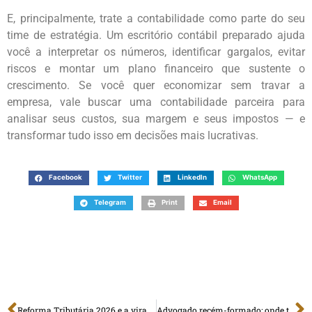
E, principalmente, trate a contabilidade como parte do seu
time de estratégia. Um escritório contábil preparado ajuda
você a interpretar os números, identificar gargalos, evitar
riscos e montar um plano financeiro que sustente o
crescimento. Se você quer economizar sem travar a
empresa, vale buscar uma contabilidade parceira para
analisar seus custos, sua margem e seus impostos — e
transformar tudo isso em decisões mais lucrativas.
Facebook
Twitter
LinkedIn
WhatsApp
Telegram
Print
Email
Reforma Tributária 2026 e a virada dos impostos: como se preparar sem complicação
Advogado recém-formado: onde trabalhar, como começar a ganhar dinheiro e quando vale abrir CNPJ