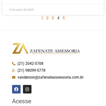
6 de maio de 2025
1
2
3
4
5
(21) 2042-5708
(21) 98099-5778
vanderson@zafenateassessoria.com.br
Acesse