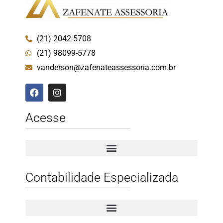
(21) 2042-5708
(21) 98099-5778
vanderson@zafenateassessoria.com.br
Acesse
Contabilidade Especializada
Contabilidade Especializada para Prestadores de Serviços
Contabilidade Especializada para E-commerce