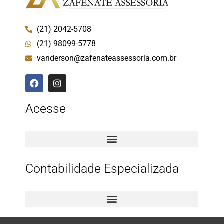
(21) 2042-5708
(21) 98099-5778
vanderson@zafenateassessoria.com.br
Acesse
Contabilidade Especializada
Contabilidade Especializada para Prestadores de Serviços
Contabilidade Especializada para E-commerce