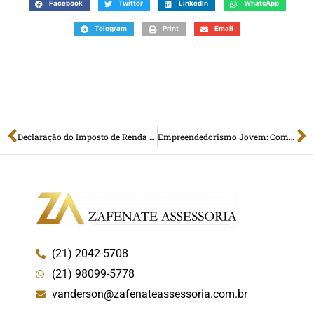
Facebook
Twitter
LinkedIn
WhatsApp
Telegram
Print
Email
Declaração do Imposto de Renda – Dicas Importantes
Empreendedorismo Jovem: Como Começar Ainda na Faculdade
(21) 2042-5708
(21) 98099-5778
vanderson@zafenateassessoria.com.br